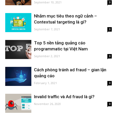
September 10, 2021
0
Nhắm mục tiêu theo ngữ cảnh –
Contextual targeting là gì?
September 7, 2021
0
Top 5 nền tảng quảng cáo
programmatic tại Việt Nam
September 2, 2021
0
Cách phòng tránh ad fraud – gian lận
quảng cáo
February 1, 2021
0
Invalid traffic và Ad fraud là gì?
November 26, 2020
0