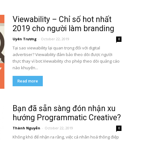
Viewability – Chỉ số hot nhất
2019 cho người làm branding
Uyên Trương
-
October 22, 2019
0
Tại sao viewability lại quan trọng đối với digital
advertiser? Viewability đảm bảo theo dõi được người
thực thay vì bot.Viewability cho phép theo dõi quảng cáo
nào khuyến...
Read more
Bạn đã sẵn sàng đón nhận xu
hướng Programmatic Creative?
Thành Nguyễn
-
October 22, 2019
0
Không khó để nhận ra rằng, việc cá nhân hoá thông điệp