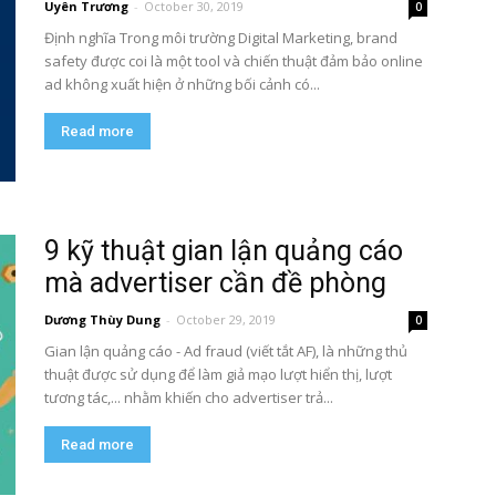
Uyên Trương
-
October 30, 2019
0
Định nghĩa Trong môi trường Digital Marketing, brand
safety được coi là một tool và chiến thuật đảm bảo online
ad không xuất hiện ở những bối cảnh có...
Read more
9 kỹ thuật gian lận quảng cáo
mà advertiser cần đề phòng
Dương Thùy Dung
-
October 29, 2019
0
Gian lận quảng cáo - Ad fraud (viết tắt AF), là những thủ
thuật được sử dụng để làm giả mạo lượt hiển thị, lượt
tương tác,... nhằm khiến cho advertiser trả...
Read more