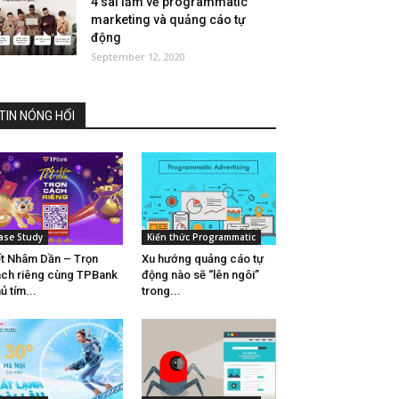
4 sai lầm về programmatic
marketing và quảng cáo tự
động
September 12, 2020
TIN NÓNG HỔI
ase Study
Kiến thức Programmatic
t Nhâm Dần – Trọn
Xu hướng quảng cáo tự
ch riêng cùng TPBank
động nào sẽ “lên ngôi”
ủ tím...
trong...