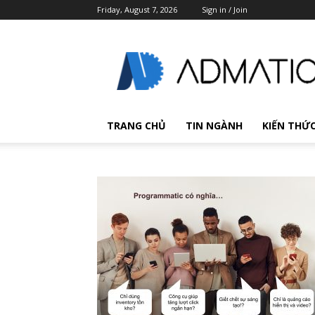
Friday, August 7, 2026
Sign in / Join
Admatic
Blog
TRANG CHỦ
TIN NGÀNH
KIẾN THỨ