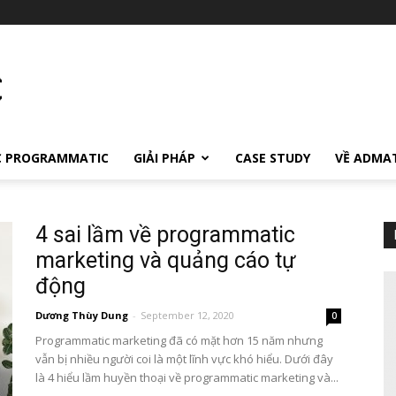
C PROGRAMMATIC
GIẢI PHÁP
CASE STUDY
VỀ ADMA
4 sai lầm về programmatic
marketing và quảng cáo tự
động
Dương Thùy Dung
-
September 12, 2020
0
Programmatic marketing đã có mặt hơn 15 năm nhưng
vẫn bị nhiều người coi là một lĩnh vực khó hiểu. Dưới đây
là 4 hiểu lầm huyền thoại về programmatic marketing và...