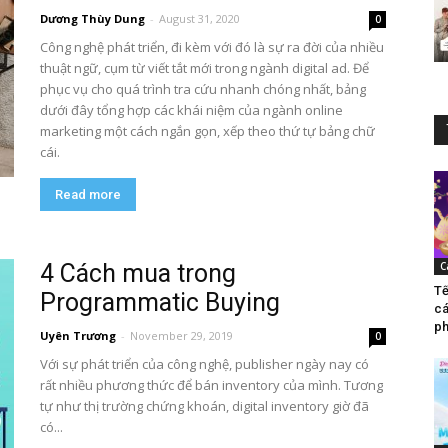
Dương Thùy Dung
-
August 31, 2020
0
Công nghệ phát triển, đi kèm với đó là sự ra đời của nhiều
thuật ngữ, cụm từ viết tắt mới trong ngành digital ad. Để
phục vụ cho quá trình tra cứu nhanh chóng nhất, bảng
dưới đây tổng hợp các khái niệm của ngành online
marketing một cách ngắn gọn, xếp theo thứ tự bảng chữ
cái.
Read more
4 Cách mua trong
C
Tế
Programmatic Buying
cá
ph
Uyên Trương
-
November 29, 2019
0
Với sự phát triển của công nghệ, publisher ngày nay có
rất nhiều phương thức để bán inventory của mình. Tương
tự như thị trường chứng khoán, digital inventory giờ đã
có...