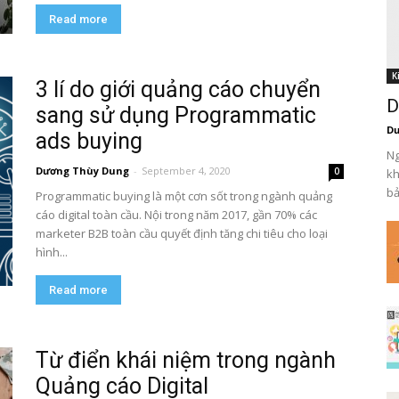
Read more
K
3 lí do giới quảng cáo chuyển
D
sang sử dụng Programmatic
Dư
ads buying
Ng
Dương Thùy Dung
-
September 4, 2020
0
kh
bả
Programmatic buying là một cơn sốt trong ngành quảng
cáo digital toàn cầu. Nội trong năm 2017, gần 70% các
marketer B2B toàn cầu quyết định tăng chi tiêu cho loại
hình...
Read more
Từ điển khái niệm trong ngành
Quảng cáo Digital