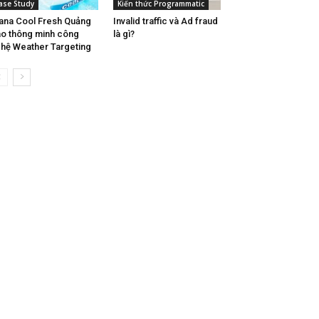
ase Study
Kiến thức Programmatic
ana Cool Fresh Quảng
Invalid traffic và Ad fraud
o thông minh công
là gì?
hệ Weather Targeting