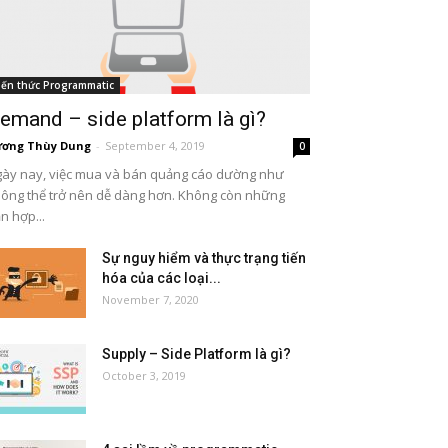
iến thức Programmatic
emand – side platform là gì?
ơng Thùy Dung
-
September 4, 2019
0
ày nay, việc mua và bán quảng cáo dường như
ông thể trở nên dễ dàng hơn. Không còn những
n hợp...
Sự nguy hiểm và thực trạng tiến
hóa của các loại...
November 7, 2020
Supply – Side Platform là gì?
October 3, 2019