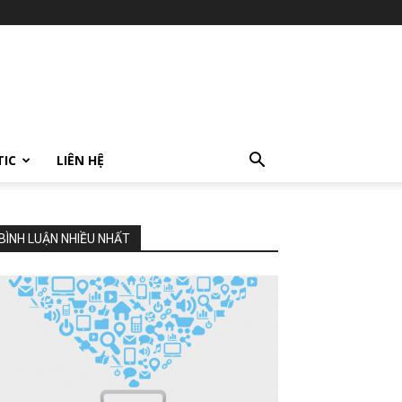
TIC
LIÊN HỆ
BÌNH LUẬN NHIỀU NHẤT