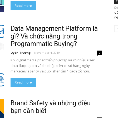
C
Read more
Di
cá
ng
Data Management Platform là
gì? Và chức năng trong
Programmatic Buying?
Uyên Trương
-
November 4, 2019
0
Khi digital media phát triển phức tạp và có nhiều user
data được tạo ra và thu thập trên cơ sở hàng ngày,
marketer/ agency và publisher cần 1 cách tốt hơn...
Read more
Brand Safety và những điều
bạn cần biết