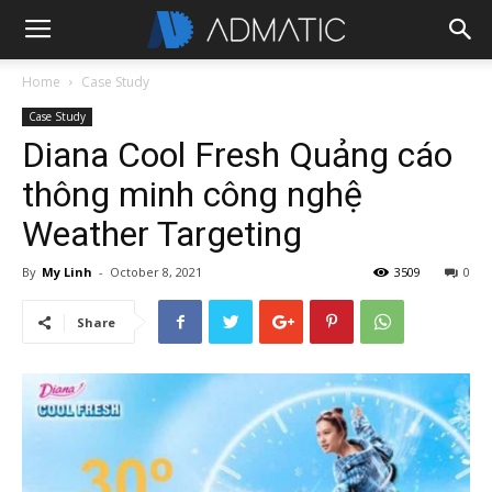
Home
Case Study
Case Study
Diana Cool Fresh Quảng cáo
thông minh công nghệ
Weather Targeting
By
My Linh
-
October 8, 2021
3509
0
Share