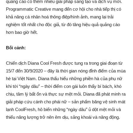
quảng cáo có thêm nhiều giải pháp sáng tạo và dịch vụ mới.
Programmatic Creative mang đến cơ hội cho nhà tiếp thị có
khả năng cá nhân hoá thông điệp/hình ảnh, mang lại trải
nghiệm tốt nhất cho độc giả, từ đó tăng hiệu quả quảng cáo
hơn bao giờ hết.
Bối cảnh:
Chiến dịch Diana Cool Fresh được tung ra trong giai đoạn từ
15/7 đến 30/9/2020 – đây là thời gian nóng đỉnh điểm của mùa
hè tại Việt Nam. Diana thấu hiểu những phiền hà của phụ nữ
khi tới “ngày dâu” – thời điểm con gái luôn thấy bí bách, khó
chịu, tâm lý bất ổn và thực sự mệt mỏi. Diana đã phát minh ra
giải pháp cứu cánh cho phái nữ – sản phẩm băng vệ sinh mát
lạnh CoolFresh, hô biến những “ngày dâu” ủ dột mệt mỏi và
thiếu năng lượng trở nên êm dịu, sảng khoái và năng động.