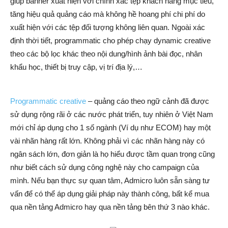
giúp banner xuất hiện với chính xác tệp khách hàng mục tiêu,
tăng hiệu quả quảng cáo mà không hề hoang phí chi phí do
xuất hiện với các tệp đối tượng không liên quan. Ngoài xác
định thời tiết, programmatic cho phép chạy dynamic creative
theo các bộ lọc khác theo nội dung/hình ảnh bài đọc, nhân
khẩu học, thiết bị truy cập, vị trí địa lý,…
Programmatic creative
– quảng cáo theo ngữ cảnh đã được
sử dụng rộng rãi ở các nước phát triển, tuy nhiên ở Việt Nam
mới chỉ áp dụng cho 1 số ngành (Ví dụ như ECOM) hay một
vài nhãn hàng rất lớn. Không phải vì các nhãn hàng này có
ngân sách lớn, đơn giản là họ hiểu được tầm quan trọng cũng
như biết cách sử dụng công nghệ này cho campaign của
mình. Nếu bạn thực sự quan tâm, Admicro luôn sẵn sàng tư
vấn để có thể áp dụng giải pháp này thành công, bất kể mua
qua nền tảng Admicro hay qua nền tảng bên thứ 3 nào khác.