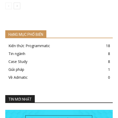
HẠNG MỤC PHỔ BIẾN
Kiến thức Programmatic
18
Tin ngành
8
Case Study
8
Giải pháp
1
Về Admatic
0
TIN MỚI NHẤT