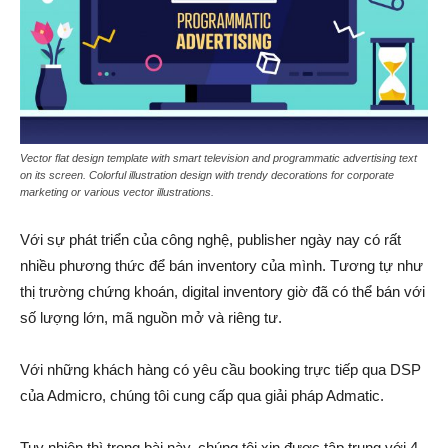
Vector flat design template with smart television and programmatic advertising text
on its screen. Colorful illustration design with trendy decorations for corporate
marketing or various vector illustrations.
Với sự phát triển của công nghệ, publisher ngày nay có rất
nhiều phương thức để bán inventory của mình. Tương tự như
thị trường chứng khoán, digital inventory giờ đã có thể bán với
số lượng lớn, mã nguồn mở và riêng tư.
Với những khách hàng có yêu cầu booking trực tiếp qua DSP
của Admicro, chúng tôi cung cấp qua giải pháp Admatic.
Tuy nhiên thì trong bài này, chúng tôi xin được tập trung với 4