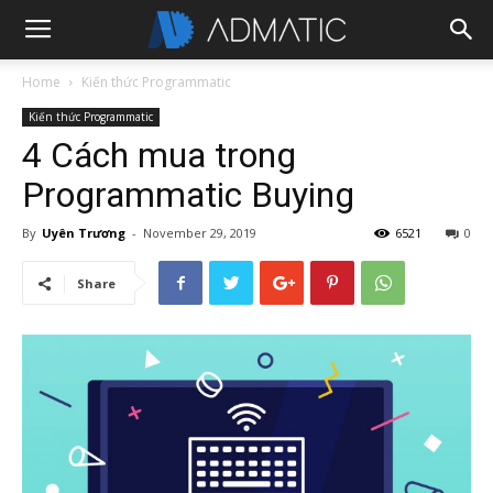
Home
Kiến thức Programmatic
Kiến thức Programmatic
4 Cách mua trong
Programmatic Buying
By
Uyên Trương
-
November 29, 2019
6521
0
Share