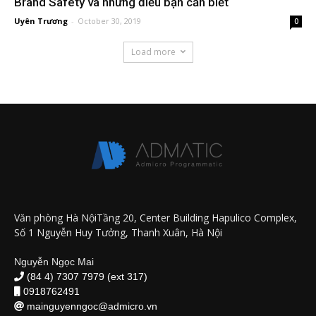
Brand Safety và những điều bạn cần biết
Uyên Trương
-
October 30, 2019
0
Load more
Văn phòng Hà NộiTầng 20, Center Building Hapulico Complex,
Số 1 Nguyễn Huy Tưởng, Thanh Xuân, Hà Nội
Nguyễn Ngọc Mai
(84 4) 7307 7979 (ext 317)
0918762491
mainguyenngoc@admicro.vn