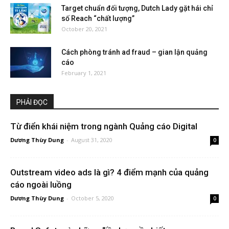
Target chuẩn đối tượng, Dutch Lady gặt hái chỉ
số Reach “chất lượng”
October 20, 2021
Cách phòng tránh ad fraud – gian lận quảng
cáo
February 1, 2021
PHẢI ĐỌC
Từ điển khái niệm trong ngành Quảng cáo Digital
Dương Thùy Dung
-
August 31, 2020
0
Outstream video ads là gì? 4 điểm mạnh của quảng
cáo ngoài luồng
Dương Thùy Dung
-
October 5, 2020
0