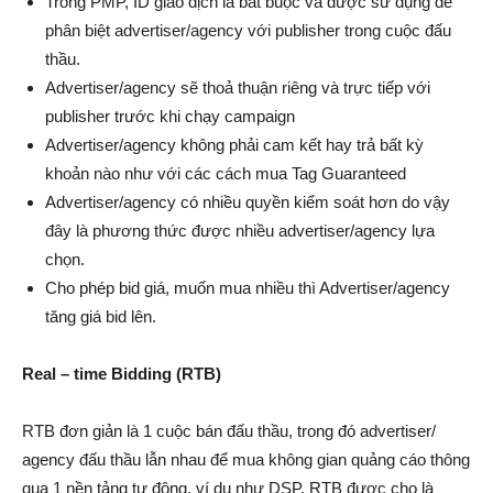
Trong PMP, ID giao dịch là bắt buộc và được sử dụng để
phân biệt advertiser/agency với publisher trong cuộc đấu
thầu.
Advertiser/agency sẽ thoả thuận riêng và trực tiếp với
publisher trước khi chạy campaign
Advertiser/agency không phải cam kết hay trả bất kỳ
khoản nào như với các cách mua Tag Guaranteed
Advertiser/agency có nhiều quyền kiểm soát hơn do vậy
đây là phương thức được nhiều advertiser/agency lựa
chọn.
Cho phép bid giá, muốn mua nhiều thì Advertiser/agency
tăng giá bid lên.
Real – time Bidding (RTB)
RTB đơn giản là 1 cuộc bán đấu thầu, trong đó advertiser/
agency đấu thầu lẫn nhau để mua không gian quảng cáo thông
qua 1 nền tảng tự động, ví dụ như DSP. RTB được cho là