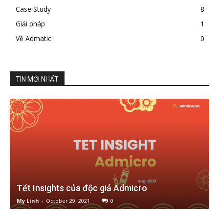
Case Study
8
Giải pháp
1
Về Admatic
0
TIN MỚI NHẤT
Tết Insights của độc giả Admicro
My Linh
-
October 29, 2021
0