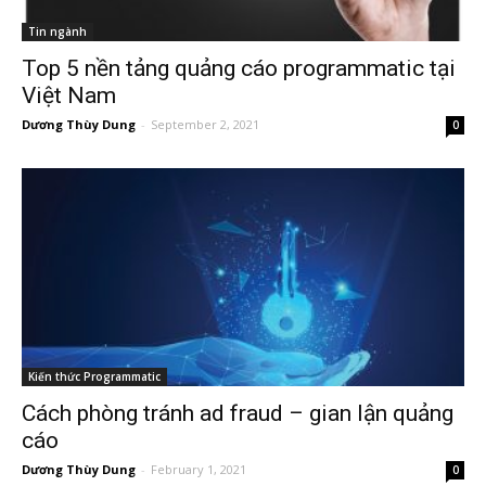
Tin ngành
Top 5 nền tảng quảng cáo programmatic tại
Việt Nam
Dương Thùy Dung
-
September 2, 2021
0
Kiến thức Programmatic
Cách phòng tránh ad fraud – gian lận quảng
cáo
Dương Thùy Dung
-
February 1, 2021
0