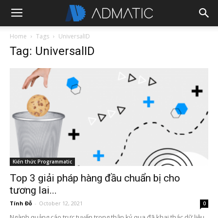
Home
Tags
UniversalID
Tag: UniversalID
Kiến thức Programmatic
Top 3 giải pháp hàng đầu chuẩn bị cho
tương lai...
Tính Đỗ
-
October 12, 2021
0
Ngành quảng cáo trực tuyến trong thập kỷ qua đã khai thác dữ liệu