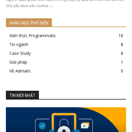
chủ yếu dựa vào cookie -...
HẠNG MỤC PHỔ BIẾN
Kiến thức Programmatic
18
Tin ngành
8
Case Study
8
Giải pháp
1
Về Admatic
0
TIN MỚI NHẤT