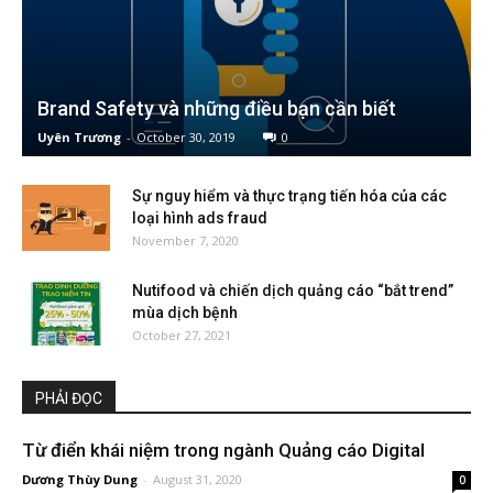
Brand Safety và những điều bạn cần biết
Uyên Trương
-
October 30, 2019
0
Sự nguy hiểm và thực trạng tiến hóa của các
loại hình ads fraud
November 7, 2020
Nutifood và chiến dịch quảng cáo “bắt trend”
mùa dịch bệnh
October 27, 2021
PHẢI ĐỌC
Từ điển khái niệm trong ngành Quảng cáo Digital
Dương Thùy Dung
-
August 31, 2020
0