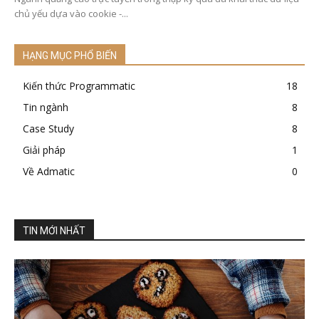
chủ yếu dựa vào cookie -...
HẠNG MỤC PHỔ BIẾN
Kiến thức Programmatic
18
Tin ngành
8
Case Study
8
Giải pháp
1
Về Admatic
0
TIN MỚI NHẤT