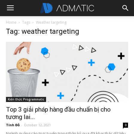
Home
Tags
Weather targeting
Tag: weather targeting
Kiến thức Programmatic
Top 3 giải pháp hàng đầu chuẩn bị cho
tương lai...
Tính Đỗ
-
October 12, 2021
0
Ngành quảng cáo trực tuyến trong thập kỷ qua đã khai thác dữ liệu