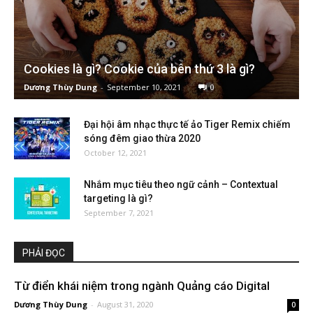
Cookies là gì? Cookie của bên thứ 3 là gì?
Dương Thùy Dung
-
September 10, 2021
0
Đại hội âm nhạc thực tế ảo Tiger Remix chiếm
sóng đêm giao thừa 2020
October 12, 2021
Nhắm mục tiêu theo ngữ cảnh – Contextual
targeting là gì?
September 7, 2021
PHẢI ĐỌC
Từ điển khái niệm trong ngành Quảng cáo Digital
Dương Thùy Dung
-
August 31, 2020
0